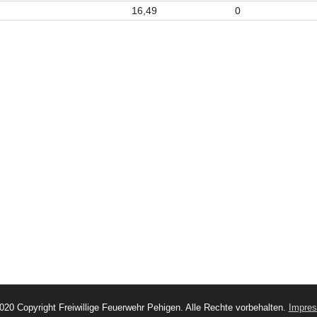
16,49
0
020 Copyright Freiwillige Feuerwehr Pehigen. Alle Rechte vorbehalten.
Impre