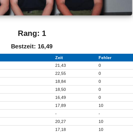
Rang: 1
Bestzeit: 16,49
Zeit
Fehler
21,43
0
22,55
0
18,84
0
18,50
0
16,49
0
17,89
10
-
-
20,27
10
17,18
10