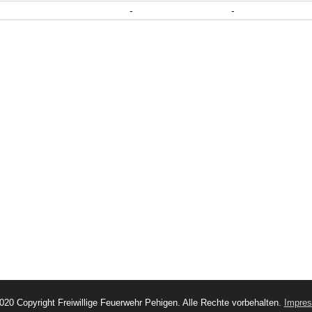
-
-
020 Copyright Freiwillige Feuerwehr Pehigen. Alle Rechte vorbehalten.
Impre