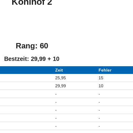
Kohlhof 2
Rang: 60
Bestzeit: 29,99 + 10
Zeit
Fehler
25,95
15
29,99
10
-
-
-
-
-
-
-
-
-
-