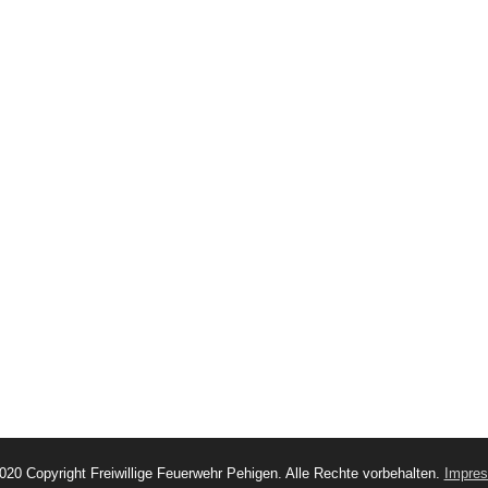
020 Copyright Freiwillige Feuerwehr Pehigen. Alle Rechte vorbehalten.
Impre